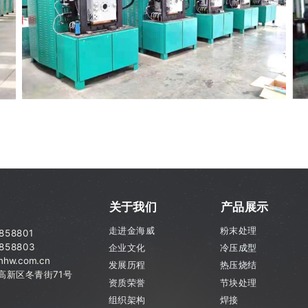
关于我们
产品展示
走进金海威
粉末处理
7858801
858803
企业文化
冷压成型
hw.com.cn
发展历程
热压烧结
市高新区
冬青街71号
资质荣誉
节块处理
组织架构
焊接