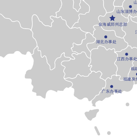
山东淄博
金海威郑州总部
湖北办事处
江西办事
福
福建泉
广东办事处