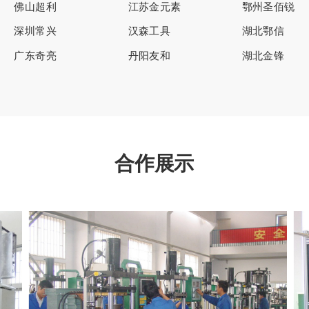
佛山超利
江苏金元素
鄂州圣佰锐
深圳常兴
汉森工具
湖北鄂信
广东奇亮
丹阳友和
湖北金锋
合作展示