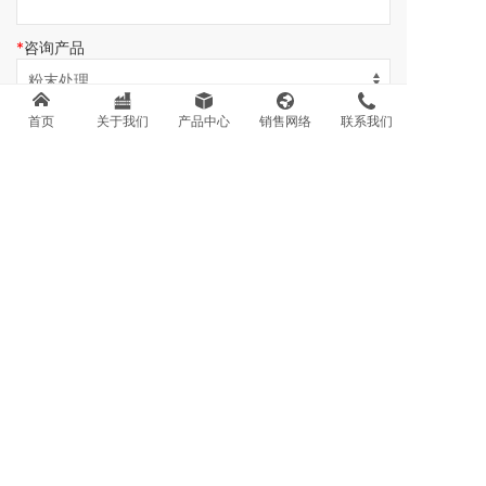
咨询产品
首页
关于我们
产品中心
销售网络
联系我们
内容留言
提交
联系我们
销售热线：
0371-67858801
售后热线：
0371-67858803
邮箱：sales@goldenhw.com.cn