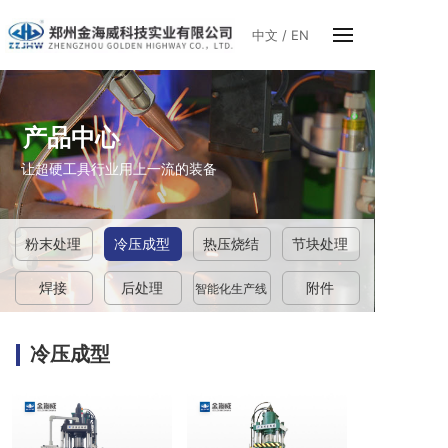
中文
/
EN
产品中心
让超硬工具行业用上一流的装备
粉末处理
冷压成型
热压烧结
节块处理
焊接
后处理
附件
智能化生产线
冷压成型